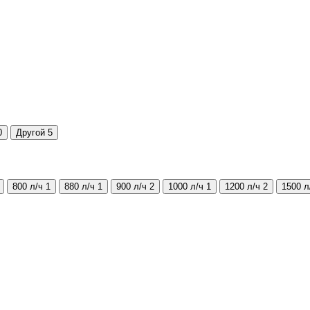
0
Другой
5
800 л/ч
1
880 л/ч
1
900 л/ч
2
1000 л/ч
1
1200 л/ч
2
1500 л