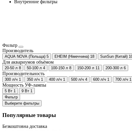
Внутренние фильтры
Фильтр
Производитель
AQUA NOVA (Польща)
5
EHEIM (Німеччина)
18
SunSun (Китай)
1
Для аквариумов объёмом
20-50 л
8
50-100 л
4
100-150 л
8
150-200 л
11
200-300 л
6
Производительность
300 л/ч
1
350 л/ч
1
400 л/ч
1
500 л/ч
4
600 л/ч
1
700 л/ч
1
Мощность УФ-лампы
5 Вт
1
9 Вт
1
Фильтр
Выберите фильтры
Популярные товары
Безкоштовна доставка