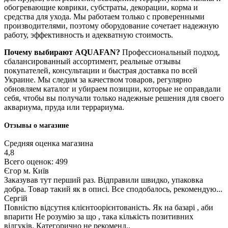
обогревающие коврики, субстраты, декорации, корма и
средства для ухода. Мы работаем только с проверенными
производителями, поэтому оборудование сочетает надежную
работу, эффективность и адекватную стоимость.
Почему выбирают AQUAFAN?
Профессиональный подход,
сбалансированный ассортимент, реальные отзывы
покупателей, консультации и быстрая доставка по всей
Украине. Мы следим за качеством товаров, регулярно
обновляем каталог и убираем позиции, которые не оправдали
себя, чтобы вы получали только надежные решения для своего
аквариума, пруда или террариума.
Отзывы о магазине
Средняя оценка магазина
4,8
Всего оценок: 499
Єгор м. Київ
Заказував тут перший раз. Відправили швидко, упаковка
добра. Товар такий як в описі. Все сподобалось, рекомендую...
Сергій
Повністю відсутня клієнтоорієнтованість. Як на базарі , аби
впарити Не розумію за що , така кількість позитивних
відгуків. Категорично не рекоменд..