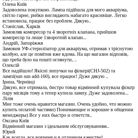
Олена Київ
Задоволена покупкою. Лампа підійшла для мого акваріума,
світло гарне, рибки виглядають набагато красивіше. Легко
встановила, працює без проблем. Дякую..
Станіслав, Харків
Замовляв компресор та 4 зворотніх клапана, прийшов
компресор та лише 1зворотній клапан...
Андрій, Запоріжжя
Замовив УФ-стерилізатор для акваріума, отримав з тріснутою
колбую, але це помітив вже вдома. На що магазин відповів,
що треба було на пошті оглянути, ..
Олексій
Все надійшло! Якісні липучки на фільтрі(CHJ-502) та
лампі(sun sun add-160), все працює! Дуже дякую ..
Ірина, Чернівці
Дякую, все отримала, бистро товар відмінний купувала фільтр
пару місяців тому а тепер купила лампу. Дуже задоволена...
Лілія
Мне тоже очень нравится магазин. Очень удобно, что можно
купить оплатой частями) Понимающие и хорошие в общении
менеджеры) Все у них быстро и ответств..
Оксана Київ
Відмінний магазин з ідеальним обслуговуванням..
Юрий
Как всегда, все вовремя и в отличном качестве!..